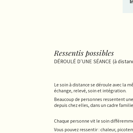
a
I
c
c
N
P
é
m
t
t
é
Ressentis possibles
DÉROULÉ D'UNE SÉANCE (à distan
Le soin à distance se déroule avec la m
échange, relevé, soin et intégration.
Beaucoup de personnes ressentent un
depuis chez elles, dans un cadre familie
Chaque personne vit le soin différemm
Vous pouvez ressentir : chaleur, picotem