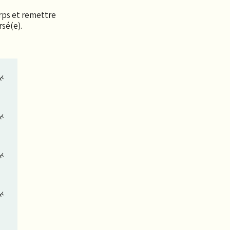
orps et remettre
sé(e).
 à