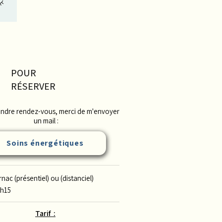
e
g,
POUR
RÉSERVER
ndre rendez-vous, merci de m'envoyer
un mail :
Soins énergétiques
rnac (présentiel) ou (distanciel)
1h15
Tarif :