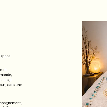
’espace
ps de
emande,
, puis je
vous, dans une
compagnement,