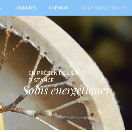
S
JOURNÉES
CHEVAUX
SOINS ÉNERGÉTIQUES
EN PRÉSENTIEL & À
DISTANCE
Soins énergétiques